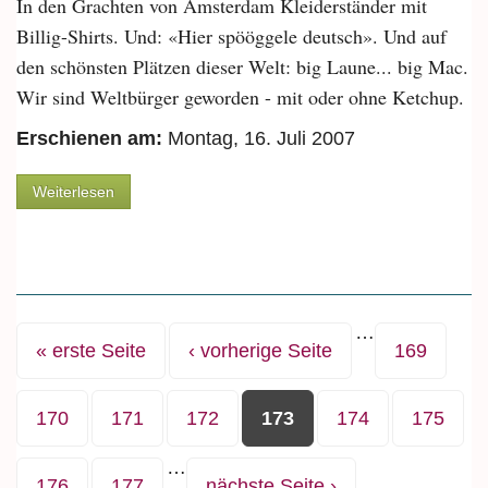
In den Grachten von Amsterdam Kleiderständer mit
Billig-Shirts. Und: «Hier spööggele deutsch». Und auf
den schönsten Plätzen dieser Welt: big Laune... big Mac.
Wir sind Weltbürger geworden - mit oder ohne Ketchup.
Erschienen am:
Montag, 16. Juli 2007
über Die Luft ist draussen und schmeckt überall
Weiterlesen
gleich
…
Seiten
« erste Seite
‹ vorherige Seite
169
170
171
172
173
174
175
…
176
177
nächste Seite ›