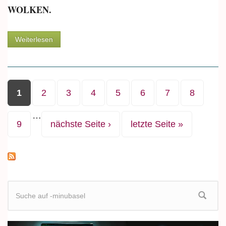
WOLKEN.
über COOL
Weiterlesen
Seiten
1
2
3
4
5
6
7
8
…
9
nächste Seite ›
letzte Seite »
Suchformular