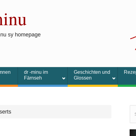
minu
inu sy homepage
umnen
dr -minu im
Geschichten und
Reze
Färnseh
Glossen
serts
Su