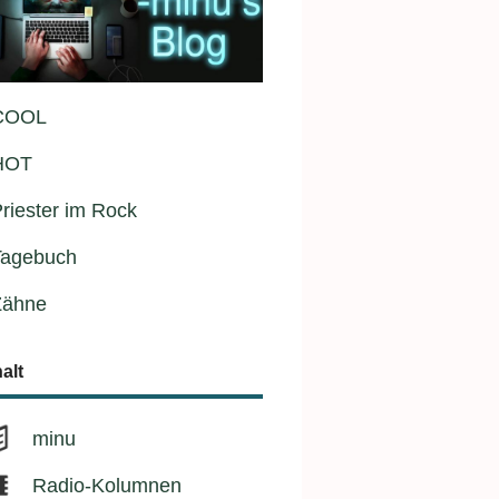
COOL
HOT
riester im Rock
Tagebuch
Zähne
halt
minu
Radio-Kolumnen