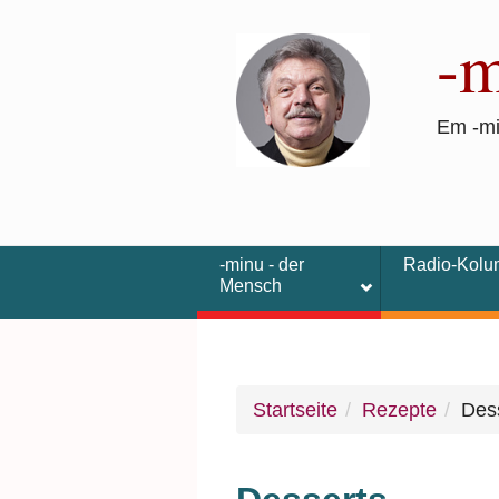
Direkt zum Inhalt
-
Em -m
-minu - der
Radio-Kol
Mensch
Startseite
Rezepte
Des