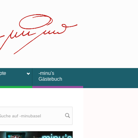
pte
-minu's
Gästebuch
chformular