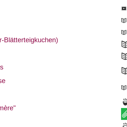
r-Blätterteigkuchen)
as
se
 mère"