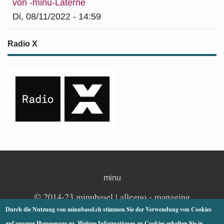
von -minu-Laterne
Di, 08/11/2022 - 14:59
Radio X
minu
© 2014-23 minubasel |
alleguo
- managing
communications | Basel
Durch die Nutzung von minubasel.ch stimmen Sie der Verwendung von Cookies
auf unserer Hompepage zu. Weitere Informationen zu Cookies erhalten Sie in