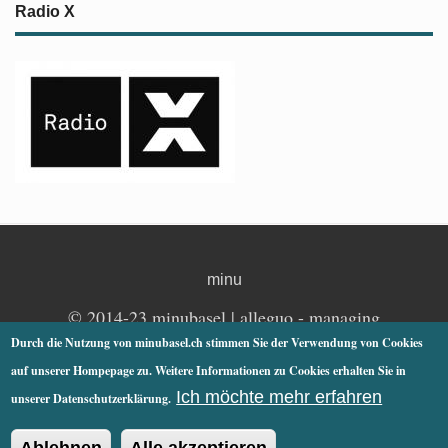
Radio X
minu
© 2014-23 minubasel |
alleguo
- managing
communications | Basel
Durch die Nutzung von minubasel.ch stimmen Sie der Verwendung von Cookies
auf unserer Hompepage zu. Weitere Informationen zu Cookies erhalten Sie in
Impressum
Cookie Datenschutzerklärung
Ich möchte mehr erfahren
unserer Datenschutzerklärung.
Suche