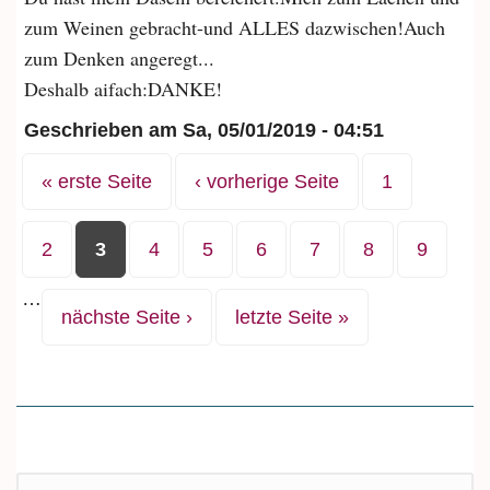
zum Weinen gebracht-und ALLES dazwischen!Auch
zum Denken angeregt...
Deshalb aifach:DANKE!
Geschrieben am
Sa, 05/01/2019 - 04:51
Seiten
« erste Seite
‹ vorherige Seite
1
2
3
4
5
6
7
8
9
…
nächste Seite ›
letzte Seite »