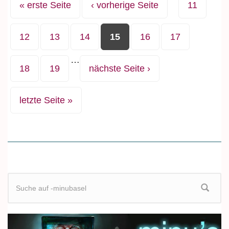
Seiten
« erste Seite
‹ vorherige Seite
11
12
13
14
15
16
17
…
18
19
nächste Seite ›
letzte Seite »
Suchformular